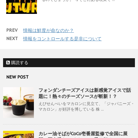
PREV
情報は鮮度が命なのか？
NEXT
情報をコントロールする是非について
購読する
NEW POST
フォンダンチーズアイスは新感覚アイスで話
題に！熱々のチーズソースが斬新！？
えびせんべいをマカロンに見立て、「ジャパニーズ・
マカロン」が好評を博している 株 ...
カレー油そばがCoCo壱番屋監修で全国に展