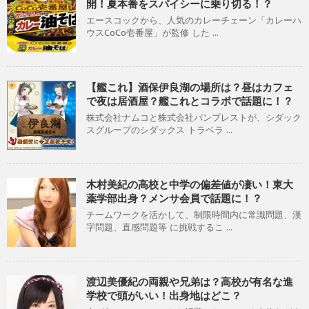
開！夏本番をスパイシーに乗り切る！？
エースコックから、人気のカレーチェーン「カレーハ
ウスCoCo壱番屋」が監修 した ...
【艦これ】酒保伊良湖の場所は？昼はカフェ
で夜は居酒屋？艦これとコラボで話題に！？
株式会社ナムコと株式会社バンプレストが、シダック
スグループのシダックス トラベラ ...
木村美紀の高校と中学の偏差値が凄い！東大
薬学部出身？メンサ会員で話題に！？
チームワークを活かして、制限時間内に常識問題、漢
字問題、直感問題等 に挑戦するこ ...
渡辺美優紀の両親や兄弟は？高校が有名な進
学校で頭がいい！出身地はどこ？