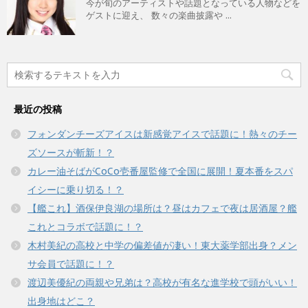
今が旬のアーティストや話題となっている人物などを
ゲストに迎え、 数々の楽曲披露や ...
最近の投稿
フォンダンチーズアイスは新感覚アイスで話題に！熱々のチー
ズソースが斬新！？
カレー油そばがCoCo壱番屋監修で全国に展開！夏本番をスパ
イシーに乗り切る！？
【艦これ】酒保伊良湖の場所は？昼はカフェで夜は居酒屋？艦
これとコラボで話題に！？
木村美紀の高校と中学の偏差値が凄い！東大薬学部出身？メン
サ会員で話題に！？
渡辺美優紀の両親や兄弟は？高校が有名な進学校で頭がいい！
出身地はどこ？