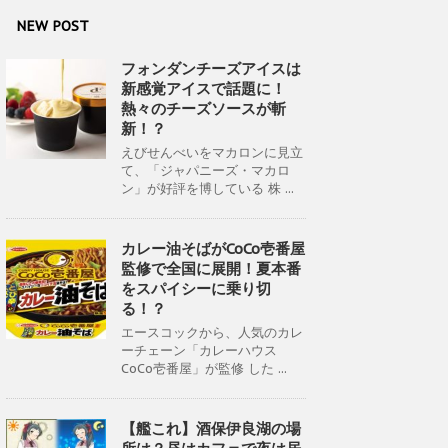
NEW POST
フォンダンチーズアイスは
新感覚アイスで話題に！
熱々のチーズソースが斬
新！？
えびせんべいをマカロンに見立
て、「ジャパニーズ・マカロ
ン」が好評を博している 株 ...
カレー油そばがCoCo壱番屋
監修で全国に展開！夏本番
をスパイシーに乗り切
る！？
エースコックから、人気のカレ
ーチェーン「カレーハウス
CoCo壱番屋」が監修 した ...
【艦これ】酒保伊良湖の場