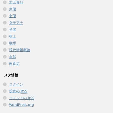
加工食品
声優
女優
女子アナ
学者
棋士
歌手
現代情報概論
自然
飲食店
メタ情報
ログイン
投稿の
RSS
コメントの
RSS
WordPress.org