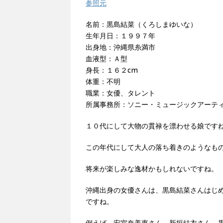
参照元
名前：黒島結菜（くろしまゆいな）
生年月日：１９９７年
出身地：沖縄県糸満市
血液型：Ａ型
身長：１６２cm
体重：不明
職業：女優、タレント
所属事務所：ソニー・ミュージックアーテ
１０代にして大物の貫禄を漂わせる娘です
この年代にして大人の落ち着きのようなも
将来が楽しみな逸材かもしれないですね。
沖縄出身の女優さんは、黒島結菜さんはじ
ですね。