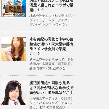
所は？昼はカフェで夜は居
酒屋？艦これとコラボで話
題に！？
株式会社ナムコと株式会社バン
プレストが、シダックスグルー
プのシダックス トラベラ ...
木村美紀の高校と中学の偏
差値が凄い！東大薬学部出
身？メンサ会員で話題
に！？
チームワークを活かして、制限
時間内に常識問題、漢字問題、
直感問題等 に挑戦するこ ...
渡辺美優紀の両親や兄弟
は？高校が有名な進学校で
頭がいい！出身地はどこ？
今が旬のアーティストや話題と
なっている人物などをゲストに
迎え、 数々の楽曲披露や ...