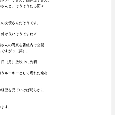
黒木メイサさん、国仲涼子さん、
いさんと、そうそうたる面々
れの女優さんだそうです。
と仲が良いそうですね※
葵さんの写真を番組内で公開
んですがっ（笑）。
０日（月）放映中に判明
担うルーキーとして現れた逸材
の経歴を見ていけば明らかに
います。