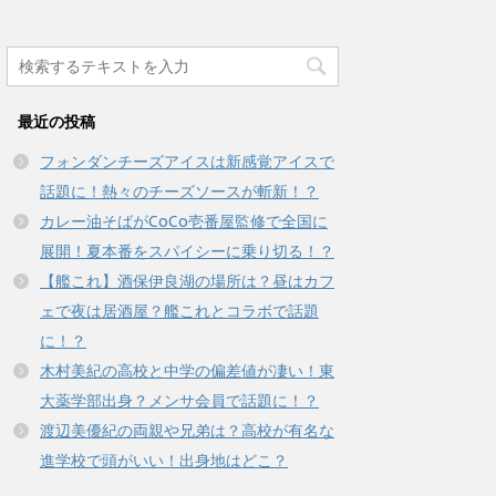
最近の投稿
フォンダンチーズアイスは新感覚アイスで
話題に！熱々のチーズソースが斬新！？
カレー油そばがCoCo壱番屋監修で全国に
展開！夏本番をスパイシーに乗り切る！？
【艦これ】酒保伊良湖の場所は？昼はカフ
ェで夜は居酒屋？艦これとコラボで話題
に！？
木村美紀の高校と中学の偏差値が凄い！東
大薬学部出身？メンサ会員で話題に！？
渡辺美優紀の両親や兄弟は？高校が有名な
進学校で頭がいい！出身地はどこ？